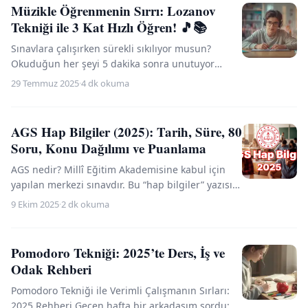
Müzikle Öğrenmenin Sırrı: Lozanov
Tekniği ile 3 Kat Hızlı Öğren! 🎵📚
Sınavlara çalışırken sürekli sıkılıyor musun?
Okuduğun her şeyi 5 dakika sonra unutuyor
musun? Ya sana desem ki, sadece müzik
29 Temmuz 2025
·
4 dk okuma
dinleyerek 3 kat daha hı...
AGS Hap Bilgiler (2025): Tarih, Süre, 80
Soru, Konu Dağılımı ve Puanlama
AGS nedir? Millî Eğitim Akademisine kabul için
yapılan merkezi sınavdır. Bu “hap bilgiler” yazısı;
AGS 2025 tarihleri, başvuru, 80 soru – 110 dakika
9 Ekim 2025
·
2 dk okuma
f...
Pomodoro Tekniği: 2025’te Ders, İş ve
Odak Rehberi
Pomodoro Tekniği ile Verimli Çalışmanın Sırları:
2025 Rehberi Geçen hafta bir arkadaşım sordu: