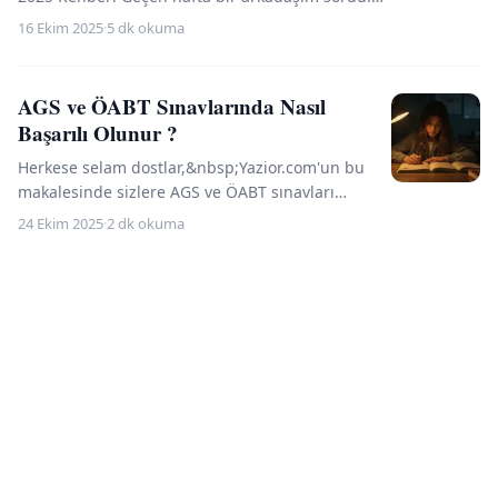
"Ya bu Pomodoro denen şey gerçekten işe yarıyor
16 Ekim 2025
·
5 dk okuma
mu, yok...
AGS ve ÖABT Sınavlarında Nasıl
Başarılı Olunur ?
Herkese selam dostlar,&nbsp;Yazior.com'un bu
makalesinde sizlere AGS ve ÖABT sınavları
hakkında daha önce bu sınavlara (KPSS iken)
24 Ekim 2025
·
2 dk okuma
girmiş ve başarılı ...