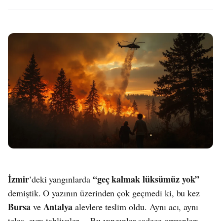
İzmir
“geç kalmak lüksümüz yok”
’deki yangınlarda
demiştik. O yazının üzerinden çok geçmedi ki, bu kez
Bursa
Antalya
ve
alevlere teslim oldu. Aynı acı, aynı
telaş, aynı tahliyeler… Bu yangınlar sadece ormanları