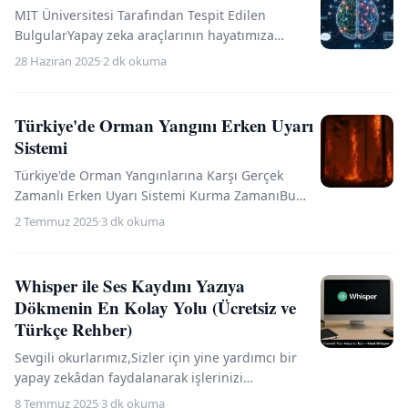
MIT Üniversitesi Tarafından Tespit Edilen
BulgularYapay zeka araçlarının hayatımıza
entegrasyonu hızla artarken, bu teknolojilerin
28 Haziran 2025
·
2 dk okuma
zihinsel süreçlerim...
Türkiye'de Orman Yangını Erken Uyarı
Sistemi
Türkiye'de Orman Yangınlarına Karşı Gerçek
Zamanlı Erken Uyarı Sistemi Kurma ZamanıBu
yaz, Türkiye'de bir kez daha "acı alarm"
2 Temmuz 2025
·
3 dk okuma
duyuyoruz. İzmir… Mende...
Whisper ile Ses Kaydını Yazıya
Dökmenin En Kolay Yolu (Ücretsiz ve
Türkçe Rehber)
Sevgili okurlarımız,Sizler için yine yardımcı bir
yapay zekâdan faydalanarak işlerinizi
kolaylaştıracak yeni içeriğimizi "Yazior"uz.Whisper
8 Temmuz 2025
·
3 dk okuma