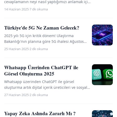
cevaplamanın neyi nasıl yaptığımızı anlamak için
önemli olduğunu düşünüyorum. Çok basit bir
14 Haziran 2025
·
7 dk okuma
şekilde açıklar...
Türkiye'de 5G Ne Zaman Gelecek?
2025 yılı 5G için kritik dönem! Ulaştırma
Bakanlığı'nın planına göre 5G ihalesi Ağustos
2025'te gerçekleşecek. İlk pilot uygulamalar
25 Haziran 2025
·
2 dk okuma
hemen ardından ba...
Whatsapp Üzerinden ChatGPT ile
Görsel Oluşturma 2025
Whatsapp üzerinden ChatGPT ile görsel
oluşturma artık dijital içerik üreticileri ve sosyal
medya kullanıcıları için çok daha pratik! Gelişmiş
27 Haziran 2025
·
2 dk okuma
yapay ze...
Yapay Zeka Aslında Zararlı Mı ?