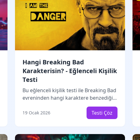
Hangi Breaking Bad
Karakterisin? - Eğlenceli Kişilik
Testi
Bu eğlenceli kişilik testi ile Breaking Bad
evreninden hangi karaktere benzediğini
keşfet! Günlük hayattaki tercihlerine
göre Walter White, Jesse Pinkman, Saul
Testi Çöz
19 Ocak 2026
Goodman, Hank Schrader, Gus Fring
veya Mike Ehrmantraut'tan hangisi
olduğunu öğren. Sadece 10 soru ile