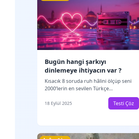
Bugün hangi şarkıyı
dinlemeye ihtiyacın var ?
Kısacık 8 soruda ruh hâlini ölçüp seni
2000’lerin en sevilen Türkçe
şarkılarından biriyle eşleştiriyoruz.
Cevapların ağırlıklı skorlama ile analiz
Testi Çöz
18 Eylül 2025
edilir; aşk, hüzün, neşe, öfke, umut ve
huzur gibi boyutlarda topladığın
puanlar bir araya getirilir. Sonuç
ekranında şarkı adını söylemeden,