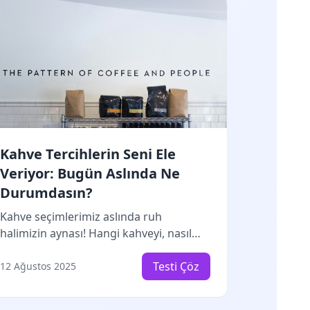
döneminde daha mutlu olacağını öğren.
Belki de yanlış zamanda doğdun? 🎭
Kahve Tercihlerin Seni Ele
Veriyor: Bugün Aslında Ne
Durumdasın?
Kahve seçimlerimiz aslında ruh
halimizin aynası! Hangi kahveyi, nasıl
içtiğin ve yanında ne yediğin, bugünkü
modunu ele veriyor. Hadi bakalım,
Testi Çöz
12 Ağustos 2025
kahven seni nasıl tanımlıyor?