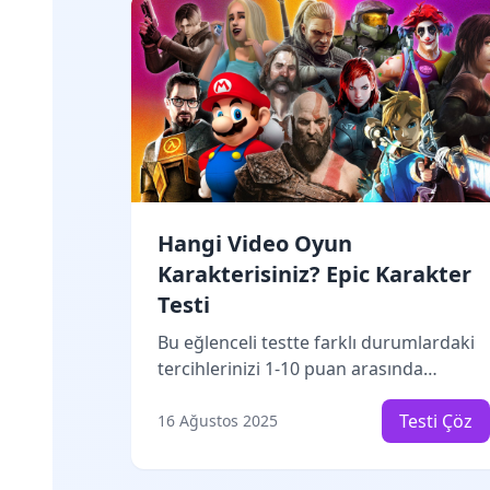
Hangi Video Oyun
Karakterisiniz? Epic Karakter
Testi
Bu eğlenceli testte farklı durumlardaki
tercihlerinizi 1-10 puan arasında
değerlendirerek hangi ünlü video oyun
karakterine benzediğinizi
Testi Çöz
16 Ağustos 2025
keşfedeceksiniz! Her soruya vereceğiniz
puan o karakteristik özelliği ne kadar