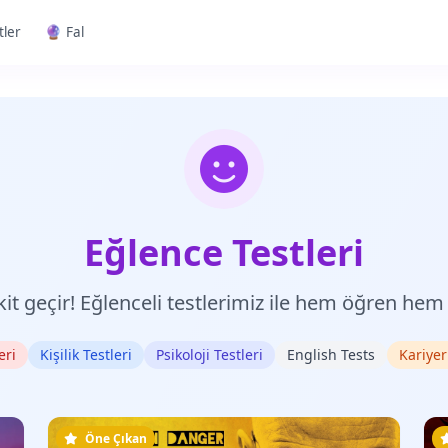
tler
🔮 Fal
Eğlence Testleri
akit geçir! Eğlenceli testlerimiz ile hem öğren hem
eri
Kişilik Testleri
Psikoloji Testleri
English Tests
Kariyer
Öne Çıkan