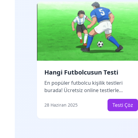
yansıttığınızı gösterir. Hazır mısınız
maceraya?
Hangi Futbolcusun Testi
En popüler futbolcu kişilik testleri
burada! Ücretsiz online testlerle
karakterini keşfet. Messi mi Ronaldo
mu? Hemen test çöz, sonucunu gör!
Testi Çöz
28 Haziran 2025