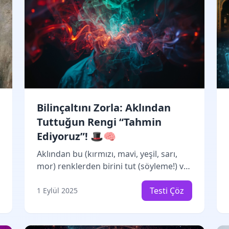
kişiliğini analiz et!
Bilinçaltını Zorla: Aklından
Tuttuğun Rengi “Tahmin
Ediyoruz”! 🎩🧠
Aklından bu (kırmızı, mavi, yeşil, sarı,
mor) renklerden birini tut (söyleme!) ve
soruları içgüdüyle cevapla. Bakalım
finalde seçtiğin rengi bilebilecek miyiz ?
Testi Çöz
1 Eylül 2025
Hazırsan başlıyoruz!