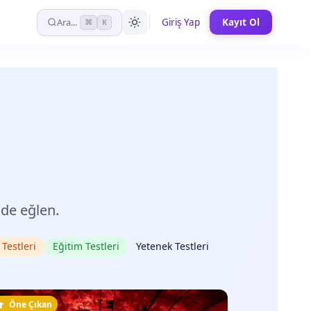
Ara...
Giriş Yap
Kayıt Ol
⌘
K
 de eğlen.
 Testleri
Eğitim Testleri
Yetenek Testleri
Öne Çıkan