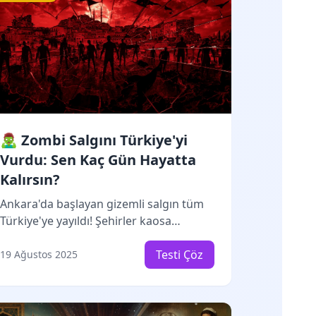
🧟‍♂️ Zombi Salgını Türkiye'yi
Vurdu: Sen Kaç Gün Hayatta
Kalırsın?
Ankara'da başlayan gizemli salgın tüm
Türkiye'ye yayıldı! Şehirler kaosa
gömülürken, sen hayatta kalmak için
hangi stratejileri kullanacaksın? Bu
Testi Çöz
19 Ağustos 2025
gerçekçi hayatta kalma testi, kişiliğin ve
tercihlerinle zombi apocalypse'inde
nasıl davranacağını analiz ediyor.