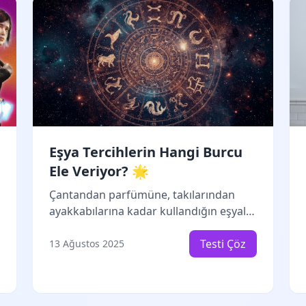
Eşya Tercihlerin Hangi Burcu
Ele Veriyor? 🌟
Çantandan parfümüne, takılarından
ayakkabılarına kadar kullandığın eşyalar
aslında kişiliğin hakkında çok şey
anlatıyor! Bu eğlenceli testle günlük
Testi Çöz
13 Ağustos 2025
hayatta tercih ettiğin eşyalar üzerinden
hangi burç özelliklerini taşıdığını keşfet.
Belki de astrolojik kimliğin