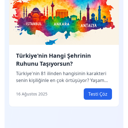
Türkiye'nin Hangi Şehrinin
Ruhunu Taşıyorsun?
Türkiye'nin 81 ilinden hangisinin karakteri
senin kişiliğinle en çok örtüşüyor? Yaşam
tarzından yemek zevkine, mizacından hayat
felsefene kadar her şeyi analiz ediyoruz! Bu
Testi Çöz
16 Ağustos 2025
test sonunda gerçek ruhun hangi şehirde
yaşıyor keşfedeceksin. Belki de hiç
gitmediğin bir şehrin enerjisi sende saklı...