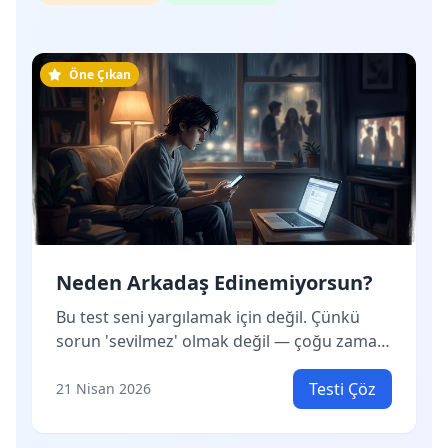
Öne Çıkan
Neden Arkadaş Edinemiyorsun?
Bu test seni yargılamak için değil. Çünkü
sorun 'sevilmez' olmak değil — çoğu zaman
hiç farkında olmadığın bir kalıp var içinde,
ve o kalıp seni insanlardan uzak tutuyor. 10
Testi Çöz
21 Nisan 2026
soru. Ama sıradan sorular değil.
Cevaplarken kendini biraz rahatsız